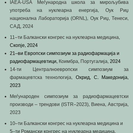
IAEA-USA
M
еѓународн
a
школа
за мирољубив
а
употреба
на нуклеарн
а енергија
, Оук Риџ
национална Лабораторија
(ORNL), Оук Риџ, Тенеси,
САД, 2024
11
–
ти
Балкански конгрес на нуклеарна медицина,
Скопје, 2024
21
–
ви
Европски симпозиум за радиофармација и
радиофармацевтици,
Коимбра, Португалија,
2024
14-ти Централноевропски симпозиум за
фармацевтска технологија,
Охрид, С. Македонија
,
2023
Меѓународен симпозиум за радиофармацевтски
производи – трендови (
ISTR
–
2023
), Виена, Австрија,
2023
10
–
ти
Балкански конгрес на нуклеарна медицина и
5
–
ти
Романски конгрес на нуклеарна медицина,