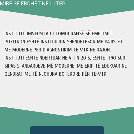
MIRË SE ERDHËT NË IU TEP
INSTITUTI UNIVERSITAR I TOMOGRAFISË SË EMETIMIT
POZITRON ËSHTË INSTITUCION SHËNDETËSOR ME PAJISJET
MË MODERNE PËR DIAGNOSTIKIM TEP/TK NË RAJON.
INSTITUTI ËSHTË NDËRTUAR NË VITIN 2015, ËSHTË I PAJISUR
SIPAS STANDARDEVE MË MODERNE, ME EKIP TË EDUKUAR NË
QENDRAT MË TË NJOHURA BOTËRORE PËR TEP/TK.