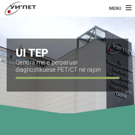
MENU
UI TEP
Qendra më e përparuar
diagnostikuese PET/CT në rajon