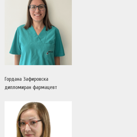
Гордана Зафировска
дипломиран фармацевт