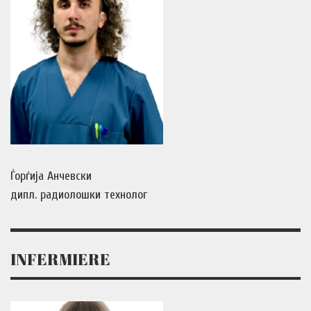
Ѓорѓија Анчевски
дипл. радиолошки технолог
INFERMIERE