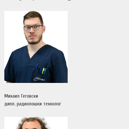
Михаил Геговски
дипл. радиолошки технолог