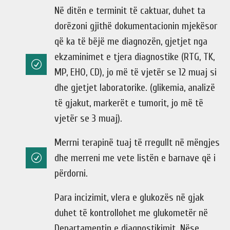
Në ditën e terminit të caktuar, duhet ta
dorëzoni gjithë dokumentacionin mjekësor
që ka të bëjë me diagnozën, gjetjet nga
ekzaminimet e tjera diagnostike (RTG, TK,
MP, EHO, CD), jo më të vjetër se 12 muaj si
dhe gjetjet laboratorike. (glikemia, analizë
të gjakut, markerët e tumorit, jo më të
vjetër se 3 muaj).
Merrni terapinë tuaj të rregullt në mëngjes
dhe merreni me vete listën e barnave që i
përdorni.
Para incizimit, vlera e glukozës në gjak
duhet të kontrollohet me glukometër në
Departamentin e diagnostikimit. Nëse