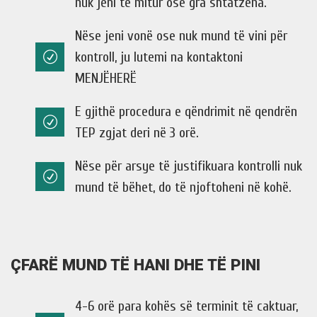
nuk jeni të mitur ose gra shtatzëna.
Nëse jeni vonë ose nuk mund të vini për
kontroll, ju lutemi na kontaktoni
MENJËHERË
E gjithë procedura e qëndrimit në qendrën
TEP zgjat deri në 3 orë.
Nëse për arsye të justifikuara kontrolli nuk
mund të bëhet, do të njoftoheni në kohë.
ÇFARË MUND TË HANI DHE TË PINI
4-6 orë para kohës së terminit të caktuar,