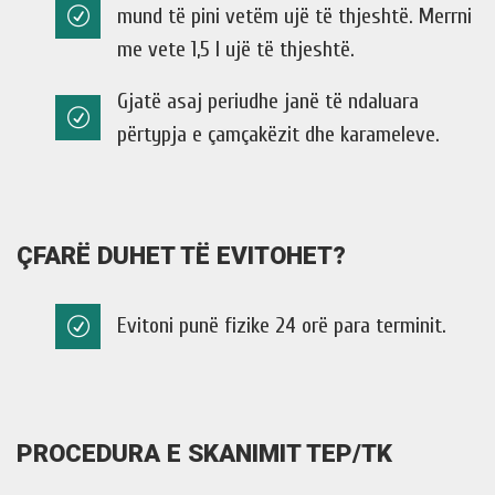
mund të pini vetëm ujë të thjeshtë. Merrni
me vete 1,5 l ujë të thjeshtë.
Gjatë asaj periudhe janë të ndaluara
përtypja e çamçakëzit dhe karameleve.
ÇFARË DUHET TË EVITOHET?
Evitoni punë fizike 24 orë para terminit.
PROCEDURA E SKANIMIT TEP/TK